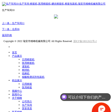
生产车间10
上一条：生产车间11
下一条：仓库06
返回列表
Copyright © 2022 瑞安市精峰机械有限公司 All Rights Reserved.
浙ICP备18012622号-2
首页
产品展示
日用棉签机
医用棉签机
灌装机
棉球机
纸棒机
核酸检测试剂包装机
样品展示
日用棉签
医用棉签
视频中心
新闻中心
可以介绍下你们的产品么？
关于精峰
公司简介
生产车间
荣誉资质
联系精峰